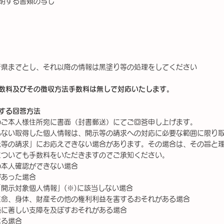
明する書類の写し
府県までとし、それ以降の情報は⿊塗り等の処理をしてください
手数料及びその徴収方法手数料は無しで対応いたします。
する回答方法
のご本人様住所宛に書面（封書郵送）にてご回答申し上げます。
もない取得した個人情報は、開示等の請求への対応に必要な範囲に限り
示等の請求」にお応えできない場合があります。その場合は、その旨と
についても手数料をいただきますのでご承知ください。
の本人確認ができない場合
があった場合
開示対象個人情報」(※)に該当しない場合
生命、身体、財産その他の権利利益を害するおそれがある場合
施に著しい支障を及ぼすおそれがある場合
なる場合