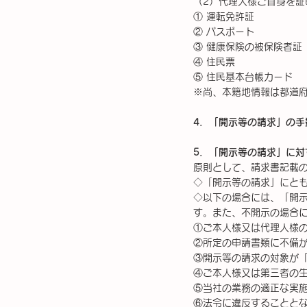
（2）代理人様ご⾃身を証
① 運転免許証
② パスポート
③ 健康保険の被保険者証
④ 住⺠票
⑤ 住⺠基本台帳カード
※尚、本籍地情報は都道
4．「開示等の請求」の
5．「開示等の請求」に対
原則として、請求書記載
◇「開示等の請求」にと
◇以下の場合には、「開
す。また、不開示の場合
①ご本人様又は代理人様
②所定の申請書類に不備
③開示等の請求の対象が「
④ご本人様又は第三者の
⑤当社の業務の適正な実
⑥法令に違反することと