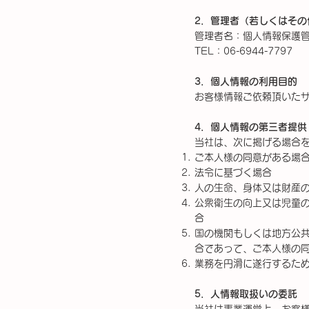
2．管理者（若しくはそ
管理者名：個人情報保護
TEL：06-6944-7797
3．個人情報の利用目的
お客様情報ご依頼頂いた
4．個人情報の第三者提供
当社は、次に掲げる場合
ご本人様の同意がある場
法令に基づく場合
人の生命、身体又は財産
公衆衛生の向上又は児童
合
国の機関もしくは地方公
合であって、ご本人様の
業務を円滑に遂行するた
5
．
人情報取扱いの委託