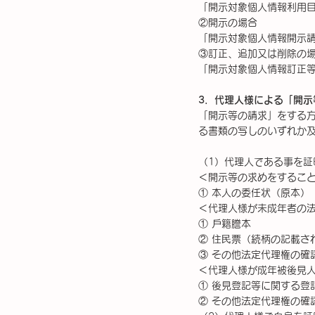
「開示対象個人情報利用
②開示の場合
「開示対象個人情報開示
③訂正、追加又は削除の
「開示対象個人情報訂正
3．代理人様による「開示
「開示等の請求」をする方
る書類の写しのいずれか及
（1）代理人である事を証
＜開示等の求めをするこ
① 本人の委任状（原本）
＜代理人様が未成年者の
① ⼾籍謄本
② 住⺠票（続柄の記載さ
③ その他法定代理権の確
＜代理人様が成年被後見
① 後見登記等に関する登
② その他法定代理権の確