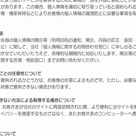
様により良いサービスを提供するために業務の一部を外部に委託してい
とがあります。この場合、個人情報を適切に取り扱っていると認められ
管理・機密保持などによりお客様の個人情報の漏洩防止に必要な事項を
求
ご⾃身の個人情報の開示等（利用目的の通知、開示、内容の訂正・追加
停止）に関して、当社「個人情報に関するお問合わせ窓口」に申し出る
認させていただいたうえで、合理的な期間内に対応いたします。開示等
に関する苦情・相談窓口」までお問い合わせください。
ことの任意性について
を提供されるかどうかは、お客様の任意によるものです。ただし、必要
な状態で提供できない場合があります。
きない方法による取得する場合について
）は、お客さまが当社のサイトに再度訪問された際、より便利に当サイト
ライバシーを侵害するものではなく、またお客さまのコンピューターへ
について