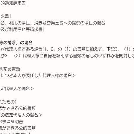
目的通知請求書」
請求書」
場合、利用の停止、消去及び第三者への提供の停止の場合
等及び利用停止等請求書」
等の請求」の場合
が代理人様である場合は、2．の（1）の書類に加えて、下記3．（1
び3．（2）代理人様ご⾃身を証明する書類の写しのいずれかを同封し
明する書類
とにつき本人が委任した代理人様の場合＞
法定代理人の場合＞
れたもの）
認ができる公的書類
人の法定代理人の場合＞
記事項証明書
認ができる公的書類