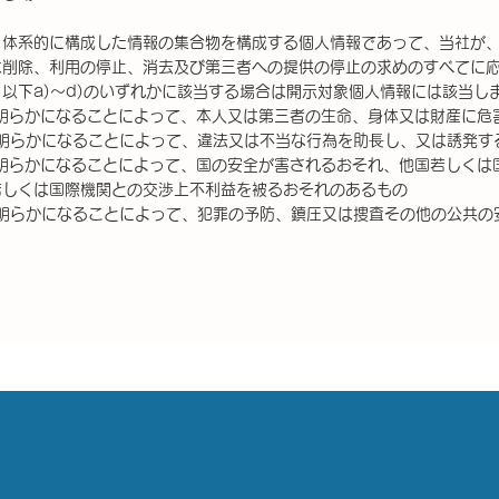
、体系的に構成した情報の集合物を構成する個人情報であって、当社が
は削除、利用の停止、消去及び第三者への提供の停止の求めのすべてに
以下a)〜d)のいずれかに該当する場合は開示対象個人情報には該当し
が明らかになることによって、本人又は第三者の生命、身体又は財産に危
が明らかになることによって、違法又は不当な行為を助⻑し、又は誘発す
が明らかになることによって、国の安全が害されるおそれ、他国若しくは
若しくは国際機関との交渉上不利益を被るおそれのあるもの
が明らかになることによって、犯罪の予防、鎮圧又は捜査その他の公共の